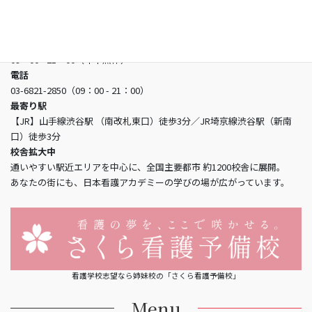
所在地
〒150-0002 東京都渋谷区渋谷3-5-16 渋谷三丁目スクエアビル2階
営業時間
09：00 - 21：00（年中無休）
電話
03-6821-2850（09：00 - 21：00）
最寄り駅
【JR】山手線渋谷駅 （南改札東口）徒歩3分／JR埼京線渋谷駅（新南
口）徒歩3分
校舎拡大中
通いやすい駅近エリアを中心に、全国主要都市 約1200校舎に展開。
あなたの街にも、日本看護アカデミーの学びの場が広がっています。
看護学校志望なら姉妹校の「さくら看護予備校」
Menu