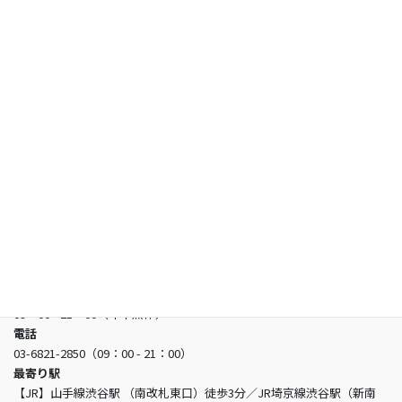
試験情報
合格者の声
お知らせ
よくあるご質問
お問い合わせ
日本看護アカデミー
所在地
〒150-0002 東京都渋谷区渋谷3-5-16 渋谷三丁目スクエアビル2階
営業時間
09：00 - 21：00（年中無休）
電話
03-6821-2850（09：00 - 21：00）
最寄り駅
【JR】山手線渋谷駅 （南改札東口）徒歩3分／JR埼京線渋谷駅（新南