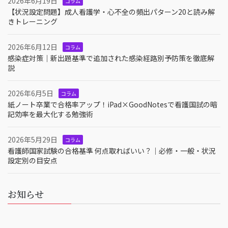
2026年6月19日
コラム
【状況設定問題】成人看護学・心不全の頻出パターン20と読み解
きトレーニング
2026年6月12日
コラム
感染症対策｜新出題基準で追加された感染経路別予防策を徹底解
説
2026年6月5日
コラム
紙ノート卒業で合格率アップ！iPad×GoodNotesで看護国試の暗
記効率を最大化する勉強術
2026年5月29日
コラム
看護師国家試験の合格基準 何点取ればいい？｜必修・一般・状況
設定別の目安点
お知らせ