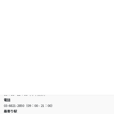
保護者の方へ
試験情報
合格者の声
お知らせ
よくあるご質問
お問い合わせ
日本看護アカデミー
所在地
〒150-0002 東京都渋谷区渋谷3-5-16 渋谷三丁目スクエアビル2階
営業時間
09：00 - 21：00（年中無休）
電話
03-6821-2850（09：00 - 21：00）
最寄り駅