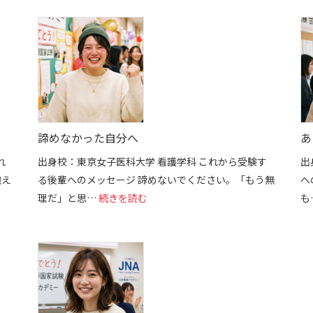
諦めなかった自分へ
あ
れ
出身校：東京女子医科大学 看護学科 これから受験す
出
抱え
る後輩へのメッセージ 諦めないでください。「もう無
へ
た「自信」
: 諦めなかった自分へ
理だ」と思…
続きを読む
も