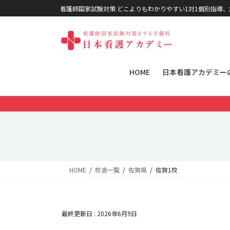
コンテンツに移動
ナビゲーションに移動
看護師国家試験対策 どこよりもわかりやすい1対1個別指導
HOME
日本看護アカデミー
HOME
校舎一覧
佐賀県
佐賀1校
最終更新日 :
2026年6月9日