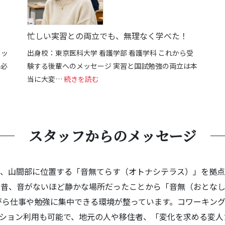
忙しい実習との両立でも、無理なく学べた！
メッ
出身校：東京医科大学 看護学部 看護学科 これから受
、必
験する後輩へのメッセージ 実習と国試勉強の両立は本
でもここで変われた。
: 忙しい実習との両立でも、無理なく学
当に大変…
続きを読む
スタッフからのメッセージ
分、山間部に位置する「音無てらす（オトナシテラス）」を拠
の昔、音がないほど静かな場所だったことから「音無（おとな
ら仕事や勉強に集中できる環境が整っています。コワーキングエ
ーション利用も可能で、地元の人や移住者、「変化を求める変人