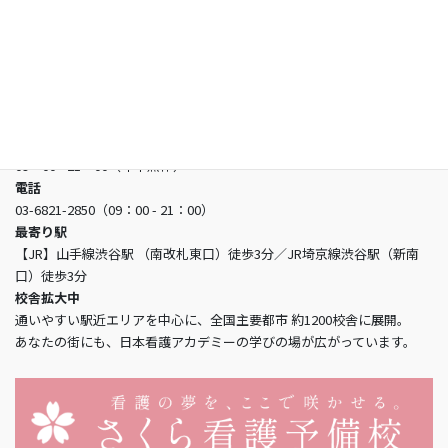
日本看護アカデミー
所在地
〒150-0002 東京都渋谷区渋谷3-5-16 渋谷三丁目スクエアビル2階
営業時間
09：00 - 21：00（年中無休）
電話
03-6821-2850（09：00 - 21：00）
最寄り駅
【JR】山手線渋谷駅 （南改札東口）徒歩3分／JR埼京線渋谷駅（新南
口）徒歩3分
校舎拡大中
通いやすい駅近エリアを中心に、全国主要都市 約1200校舎に展開。
あなたの街にも、日本看護アカデミーの学びの場が広がっています。