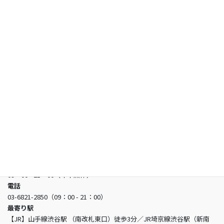
試験情報
合格者の声
お知らせ
よくあるご質問
お問い合わせ
日本看護アカデミー
所在地
〒150-0002 東京都渋谷区渋谷3-5-16 渋谷三丁目スクエアビル2階
営業時間
09：00 - 21：00（年中無休）
電話
03-6821-2850（09：00 - 21：00）
最寄り駅
【JR】山手線渋谷駅 （南改札東口）徒歩3分／JR埼京線渋谷駅（新南