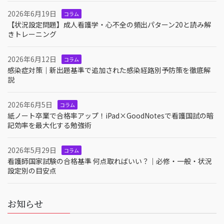
2026年6月19日
コラム
【状況設定問題】成人看護学・心不全の頻出パターン20と読み解
きトレーニング
2026年6月12日
コラム
感染症対策｜新出題基準で追加された感染経路別予防策を徹底解
説
2026年6月5日
コラム
紙ノート卒業で合格率アップ！iPad×GoodNotesで看護国試の暗
記効率を最大化する勉強術
2026年5月29日
コラム
看護師国家試験の合格基準 何点取ればいい？｜必修・一般・状況
設定別の目安点
お知らせ