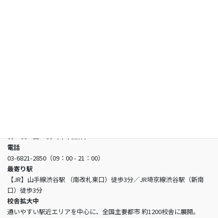
お知らせ
よくあるご質問
お問い合わせ
日本看護アカデミー
所在地
〒150-0002 東京都渋谷区渋谷3-5-16 渋谷三丁目スクエアビル2階
営業時間
09：00 - 21：00（年中無休）
電話
03-6821-2850（09：00 - 21：00）
最寄り駅
【JR】山手線渋谷駅 （南改札東口）徒歩3分／JR埼京線渋谷駅（新南
口）徒歩3分
校舎拡大中
通いやすい駅近エリアを中心に、全国主要都市 約1200校舎に展開。