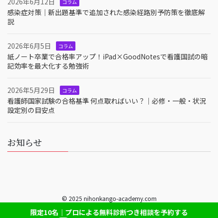
2026年6月12日
コラム
感染症対策｜新出題基準で追加された感染経路別予防策を徹底解
説
2026年6月5日
コラム
紙ノート卒業で合格率アップ！iPad×GoodNotesで看護国試の暗
記効率を最大化する勉強術
2026年5月29日
コラム
看護師国家試験の合格基準 何点取ればいい？｜必修・一般・状況
設定別の目安点
お知らせ
© 2025 nihonkango-academy.com
限定10名｜プロによる無料診断つき相談を予約する