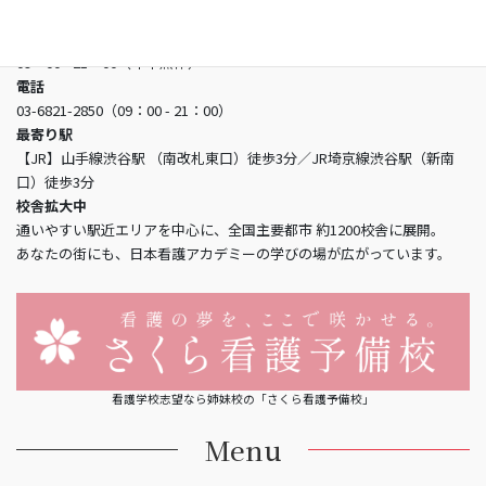
〒150-0002 東京都渋谷区渋谷3-5-16 渋谷三丁目スクエアビル2階
営業時間
09：00 - 21：00（年中無休）
電話
03-6821-2850（09：00 - 21：00）
最寄り駅
【JR】山手線渋谷駅 （南改札東口）徒歩3分／JR埼京線渋谷駅（新南
口）徒歩3分
校舎拡大中
通いやすい駅近エリアを中心に、全国主要都市 約1200校舎に展開。
あなたの街にも、日本看護アカデミーの学びの場が広がっています。
看護学校志望なら姉妹校の「さくら看護予備校」
Menu