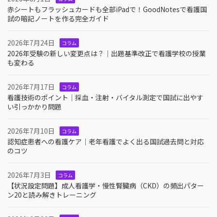
赤シートもフラッシュカードも全部iPadで！GoodNotesで看護国
試の暗記ノートを作る完全ガイド
2026年7月24日
コラム
2026年受験の新しい変更点は？｜出題基準改正で看護学校の授業
も変わる
2026年7月17日
コラム
看護技術のポイント｜採血・注射・バイタル測定で国試に出やす
い引っかかり問題
2026年7月10日
コラム
認知症患者への看護ケア｜老年看護でよく出る国試過去問と対応
のコツ
2026年7月3日
コラム
【状況設定問題】成人看護学・慢性腎臓病（CKD）の頻出パター
ン20と読み解きトレーニング