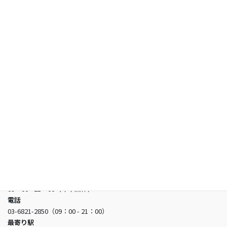
保護者の方へ
試験情報
合格者の声
お知らせ
よくあるご質問
お問い合わせ
日本看護アカデミー
所在地
〒150-0002 東京都渋谷区渋谷3-5-16 渋谷三丁目スクエアビル2階
営業時間
09：00 - 21：00（年中無休）
電話
03-6821-2850（09：00 - 21：00）
最寄り駅