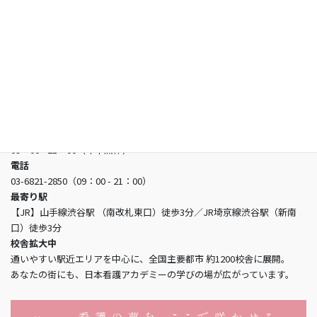
お問い合わせ
日本看護アカデミー
所在地
〒150-0002 東京都渋谷区渋谷3-5-16 渋谷三丁目スクエアビル2階
営業時間
09：00 - 21：00（年中無休）
電話
03-6821-2850（09：00 - 21：00）
最寄り駅
【JR】山手線渋谷駅 （南改札東口）徒歩3分／JR埼京線渋谷駅（新南
口）徒歩3分
校舎拡大中
通いやすい駅近エリアを中心に、全国主要都市 約1200校舎に展開。
あなたの街にも、日本看護アカデミーの学びの場が広がっています。