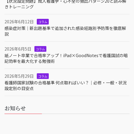
【状況設定問題】成人看護学・心不全の頻出パターン20と読み解
きトレーニング
2026年6月12日
コラム
感染症対策｜新出題基準で追加された感染経路別予防策を徹底解
説
2026年6月5日
コラム
紙ノート卒業で合格率アップ！iPad×GoodNotesで看護国試の暗
記効率を最大化する勉強術
2026年5月29日
コラム
看護師国家試験の合格基準 何点取ればいい？｜必修・一般・状況
設定別の目安点
お知らせ