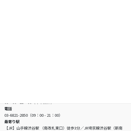
試験情報
合格者の声
お知らせ
よくあるご質問
お問い合わせ
日本看護アカデミー
所在地
〒150-0002 東京都渋谷区渋谷3-5-16 渋谷三丁目スクエアビル2階
営業時間
09：00 - 21：00（年中無休）
電話
03-6821-2850（09：00 - 21：00）
最寄り駅
【JR】山手線渋谷駅 （南改札東口）徒歩3分／JR埼京線渋谷駅（新南