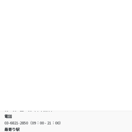
保護者の方へ
試験情報
合格者の声
お知らせ
よくあるご質問
お問い合わせ
日本看護アカデミー
所在地
〒150-0002 東京都渋谷区渋谷3-5-16 渋谷三丁目スクエアビル2階
営業時間
09：00 - 21：00（年中無休）
電話
03-6821-2850（09：00 - 21：00）
最寄り駅