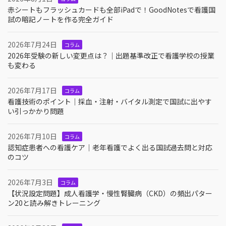
赤シートもフラッシュカードも全部iPadで！GoodNotesで看護国
試の暗記ノートを作る完全ガイド
2026年7月24日
コラム
2026年受験の新しい変更点は？｜出題基準改正で看護学校の授業
も変わる
2026年7月17日
コラム
看護技術のポイント｜採血・注射・バイタル測定で国試に出やす
い引っかかり問題
2026年7月10日
コラム
認知症患者への看護ケア｜老年看護でよく出る国試過去問と対応
のコツ
2026年7月3日
コラム
【状況設定問題】成人看護学・慢性腎臓病（CKD）の頻出パター
ン20と読み解きトレーニング