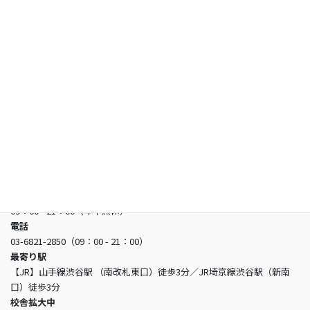
合格者の声
お知らせ
よくあるご質問
お問い合わせ
日本看護アカデミー
所在地
〒150-0002 東京都渋谷区渋谷3-5-16 渋谷三丁目スクエアビル2階
営業時間
09：00 - 21：00（年中無休）
電話
03-6821-2850（09：00 - 21：00）
最寄り駅
【JR】山手線渋谷駅 （南改札東口）徒歩3分／JR埼京線渋谷駅（新南
口）徒歩3分
校舎拡大中