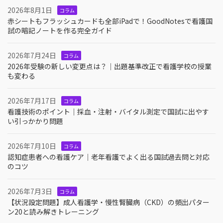
2026年8月1日
コラム
赤シートもフラッシュカードも全部iPadで！GoodNotesで看護国
試の暗記ノートを作る完全ガイド
2026年7月24日
コラム
2026年受験の新しい変更点は？｜出題基準改正で看護学校の授業
も変わる
2026年7月17日
コラム
看護技術のポイント｜採血・注射・バイタル測定で国試に出やす
い引っかかり問題
2026年7月10日
コラム
認知症患者への看護ケア｜老年看護でよく出る国試過去問と対応
のコツ
2026年7月3日
コラム
【状況設定問題】成人看護学・慢性腎臓病（CKD）の頻出パター
ン20と読み解きトレーニング