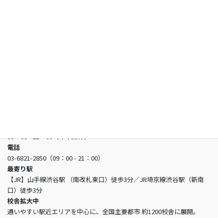
お知らせ
よくあるご質問
お問い合わせ
日本看護アカデミー
所在地
〒150-0002 東京都渋谷区渋谷3-5-16 渋谷三丁目スクエアビル2階
営業時間
09：00 - 21：00（年中無休）
電話
03-6821-2850（09：00 - 21：00）
最寄り駅
【JR】山手線渋谷駅 （南改札東口）徒歩3分／JR埼京線渋谷駅（新南
口）徒歩3分
校舎拡大中
通いやすい駅近エリアを中心に、全国主要都市 約1200校舎に展開。