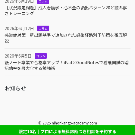
2026年6月19日
コラム
【状況設定問題】成人看護学・心不全の頻出パターン20と読み解
きトレーニング
2026年6月12日
コラム
感染症対策｜新出題基準で追加された感染経路別予防策を徹底解
説
2026年6月5日
コラム
紙ノート卒業で合格率アップ！iPad×GoodNotesで看護国試の暗
記効率を最大化する勉強術
お知らせ
© 2025 nihonkango-academy.com
限定10名｜プロによる無料診断つき相談を予約する