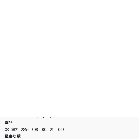
保護者の方へ
試験情報
合格者の声
お知らせ
よくあるご質問
お問い合わせ
日本看護アカデミー
所在地
〒150-0002 東京都渋谷区渋谷3-5-16 渋谷三丁目スクエアビル2階
営業時間
09：00 - 21：00（年中無休）
電話
03-6821-2850（09：00 - 21：00）
最寄り駅