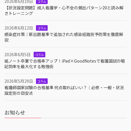
2026年6月19日
コラム
【状況設定問題】成人看護学・心不全の頻出パターン20と読み解
きトレーニング
2026年6月12日
コラム
感染症対策｜新出題基準で追加された感染経路別予防策を徹底解
説
2026年6月5日
コラム
紙ノート卒業で合格率アップ！iPad×GoodNotesで看護国試の暗
記効率を最大化する勉強術
2026年5月29日
コラム
看護師国家試験の合格基準 何点取ればいい？｜必修・一般・状況
設定別の目安点
お知らせ