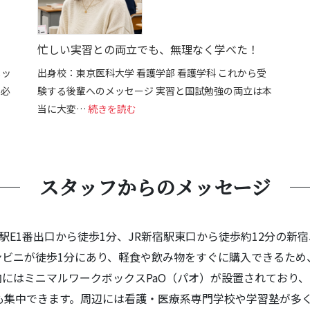
忙しい実習との両立でも、無理なく学べた！
メッ
出身校：東京医科大学 看護学部 看護学科 これから受
、必
験する後輩へのメッセージ 実習と国試勉強の両立は本
でもここで変われた。
: 忙しい実習との両立でも、無理なく学
当に大変…
続きを読む
スタッフからのメッセージ
駅E1番出口から徒歩1分、JR新宿駅東口から徒歩約12分の新
ンビニが徒歩1分にあり、軽食や飲み物をすぐに購入できるため
にはミニマルワークボックスPaO（パオ）が設置されており
も集中できます。周辺には看護・医療系専門学校や学習塾が多