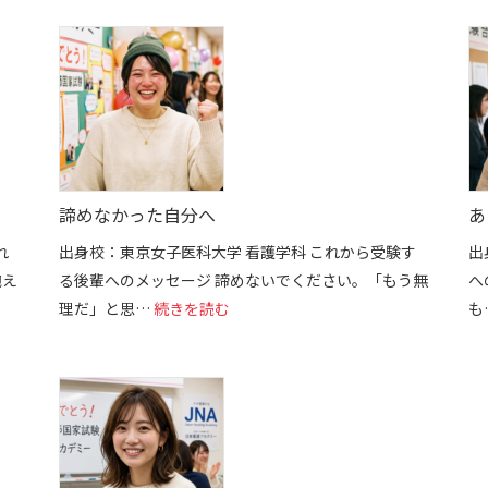
諦めなかった自分へ
あ
れ
出身校：東京女子医科大学 看護学科 これから受験す
出
抱え
る後輩へのメッセージ 諦めないでください。「もう無
へ
た「自信」
: 諦めなかった自分へ
理だ」と思…
続きを読む
も