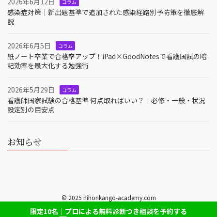
2026年6月12日
コラム
感染症対策｜新出題基準で追加された感染経路別予防策を徹底解
説
2026年6月5日
コラム
紙ノート卒業で合格率アップ！iPad×GoodNotesで看護国試の暗
記効率を最大化する勉強術
2026年5月29日
コラム
看護師国家試験の合格基準 何点取ればいい？｜必修・一般・状況
設定別の目安点
お知らせ
© 2025 nihonkango-academy.com
限定10名｜プロによる無料診断つき相談を予約する