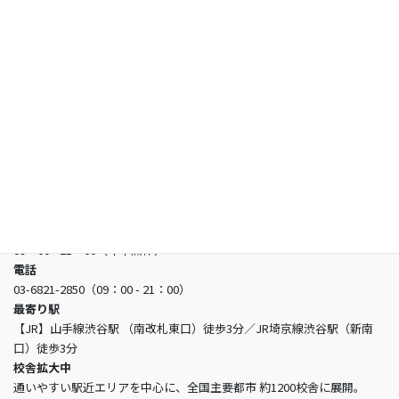
お知らせ
よくあるご質問
お問い合わせ
日本看護アカデミー
所在地
〒150-0002 東京都渋谷区渋谷3-5-16 渋谷三丁目スクエアビル2階
営業時間
09：00 - 21：00（年中無休）
電話
03-6821-2850（09：00 - 21：00）
最寄り駅
【JR】山手線渋谷駅 （南改札東口）徒歩3分／JR埼京線渋谷駅（新南
口）徒歩3分
校舎拡大中
通いやすい駅近エリアを中心に、全国主要都市 約1200校舎に展開。