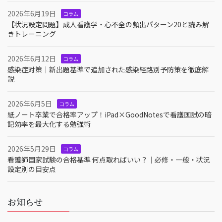
2026年6月19日
コラム
【状況設定問題】成人看護学・心不全の頻出パターン20と読み解
きトレーニング
2026年6月12日
コラム
感染症対策｜新出題基準で追加された感染経路別予防策を徹底解
説
2026年6月5日
コラム
紙ノート卒業で合格率アップ！iPad×GoodNotesで看護国試の暗
記効率を最大化する勉強術
2026年5月29日
コラム
看護師国家試験の合格基準 何点取ればいい？｜必修・一般・状況
設定別の目安点
お知らせ