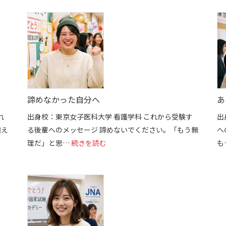
諦めなかった自分へ
あ
れ
出身校：東京女子医科大学 看護学科 これから受験す
出
抱え
る後輩へのメッセージ 諦めないでください。「もう無
へ
た「自信」
: 諦めなかった自分へ
理だ」と思…
続きを読む
も