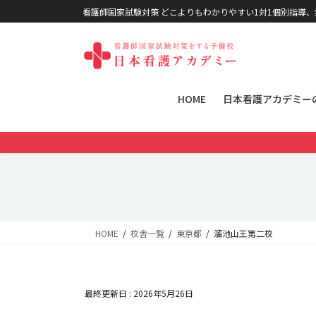
コンテンツに移動
ナビゲーションに移動
看護師国家試験対策 どこよりもわかりやすい1対1個別指導
HOME
日本看護アカデミー
HOME
校舎一覧
東京都
溜池山王第二校
最終更新日 :
2026年5月26日