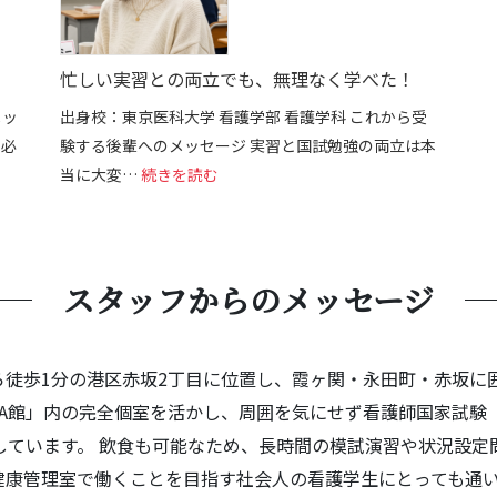
忙しい実習との両立でも、無理なく学べた！
メッ
出身校：東京医科大学 看護学部 看護学科 これから受
、必
験する後輩へのメッセージ 実習と国試勉強の両立は本
でもここで変われた。
: 忙しい実習との両立でも、無理なく学
当に大変…
続きを読む
スタッフからのメッセージ
ら徒歩1分の港区赤坂2丁目に位置し、霞ヶ関・永田町・赤坂に
UHA館」内の完全個室を活かし、周囲を気にせず看護師国家試験
しています。 飲食も可能なため、長時間の模試演習や状況設
康管理室で働くことを目指す社会人の看護学生にとっても通いや