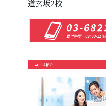
道玄坂2校
コース紹介