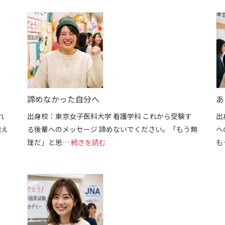
諦めなかった自分へ
あ
れ
出身校：東京女子医科大学 看護学科 これから受験す
出
抱え
る後輩へのメッセージ 諦めないでください。「もう無
へ
た「自信」
: 諦めなかった自分へ
理だ」と思…
続きを読む
も