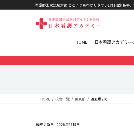
コンテンツに移動
ナビゲーションに移動
看護師国家試験対策 どこよりもわかりやすい1対1個別指導
HOME
日本看護アカデミー
HOME
校舎一覧
東京都
道玄坂2校
最終更新日 :
2026年6月9日