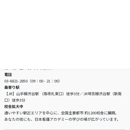
よくあるご質問
お問い合わせ
日本看護アカデミー
所在地
〒150-0002 東京都渋谷区渋谷3-5-16 渋谷三丁目スクエアビル2階
営業時間
09：00 - 21：00（年中無休）
電話
03-6821-2850（09：00 - 21：00）
最寄り駅
【JR】山手線渋谷駅 （南改札東口）徒歩3分／JR埼京線渋谷駅（新南
口）徒歩3分
校舎拡大中
通いやすい駅近エリアを中心に、全国主要都市 約1200校舎に展開。
あなたの街にも、日本看護アカデミーの学びの場が広がっています。