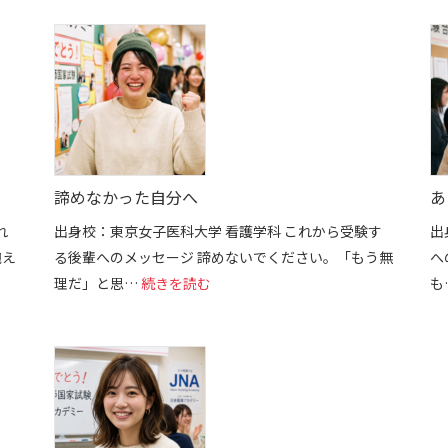
諦めなかった自分へ
あ
れ
出身校：東京女子医科大学 看護学科 これから受験す
出
抱え
る後輩へのメッセージ 諦めないでください。「もう無
へ
た「自信」
: 諦めなかった自分へ
理だ」と思…
続きを読む
も