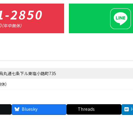
烏丸通七条下ル東塩小路町735
中無休）
Bluesky
Threads