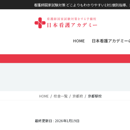
コンテンツに移動
ナビゲーションに移動
看護師国家試験対策 どこよりもわかりやすい1対1個別指導
HOME
日本看護アカデミー
HOME
校舎一覧
京都府
京都駅校
最終更新日 :
2026年1月19日