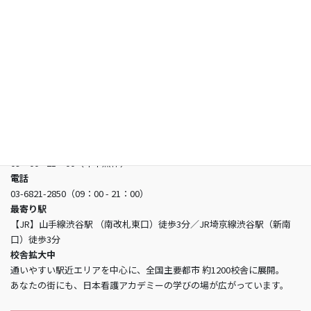
よくあるご質問
お問い合わせ
日本看護アカデミー
所在地
〒150-0002 東京都渋谷区渋谷3-5-16 渋谷三丁目スクエアビル2階
営業時間
09：00 - 21：00（年中無休）
電話
03-6821-2850（09：00 - 21：00）
最寄り駅
【JR】山手線渋谷駅 （南改札東口）徒歩3分／JR埼京線渋谷駅（新南
口）徒歩3分
校舎拡大中
通いやすい駅近エリアを中心に、全国主要都市 約1200校舎に展開。
あなたの街にも、日本看護アカデミーの学びの場が広がっています。