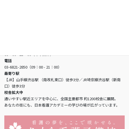
お問い合わせ
日本看護アカデミー
所在地
〒150-0002 東京都渋谷区渋谷3-5-16 渋谷三丁目スクエアビル2階
営業時間
09：00 - 21：00（年中無休）
電話
03-6821-2850（09：00 - 21：00）
最寄り駅
【JR】山手線渋谷駅 （南改札東口）徒歩3分／JR埼京線渋谷駅（新南
口）徒歩3分
校舎拡大中
通いやすい駅近エリアを中心に、全国主要都市 約1200校舎に展開。
あなたの街にも、日本看護アカデミーの学びの場が広がっています。