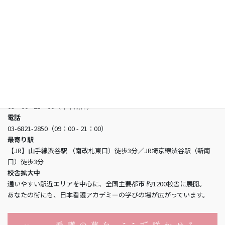
お問い合わせ
日本看護アカデミー
所在地
〒150-0002 東京都渋谷区渋谷3-5-16 渋谷三丁目スクエアビル2階
営業時間
09：00 - 21：00（年中無休）
電話
03-6821-2850（09：00 - 21：00）
最寄り駅
【JR】山手線渋谷駅 （南改札東口）徒歩3分／JR埼京線渋谷駅（新南
口）徒歩3分
校舎拡大中
通いやすい駅近エリアを中心に、全国主要都市 約1200校舎に展開。
あなたの街にも、日本看護アカデミーの学びの場が広がっています。