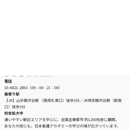
お知らせ
よくあるご質問
お問い合わせ
日本看護アカデミー
所在地
〒150-0002 東京都渋谷区渋谷3-5-16 渋谷三丁目スクエアビル2階
営業時間
09：00 - 21：00（年中無休）
電話
03-6821-2850（09：00 - 21：00）
最寄り駅
【JR】山手線渋谷駅 （南改札東口）徒歩3分／JR埼京線渋谷駅（新南
口）徒歩3分
校舎拡大中
通いやすい駅近エリアを中心に、全国主要都市 約1200校舎に展開。
あなたの街にも、日本看護アカデミーの学びの場が広がっています。