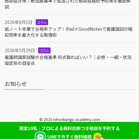
感染症対策｜新出題基準で追加された感染経路別予防策を徹底解
説
2026年6月5日
コラム
紙ノート卒業で合格率アップ！iPad×GoodNotesで看護国試の暗
記効率を最大化する勉強術
2026年5月29日
コラム
看護師国家試験の合格基準 何点取ればいい？｜必修・一般・状況
設定別の目安点
お知らせ
© 2025 nihonkango-academy.com
限定10名｜プロによる無料診断つき相談を予約する
LINEで今すぐ無料相談