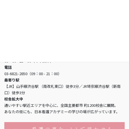
お問い合わせ
日本看護アカデミー
所在地
〒150-0002 東京都渋谷区渋谷3-5-16 渋谷三丁目スクエアビル2階
営業時間
09：00 - 21：00（年中無休）
電話
03-6821-2850（09：00 - 21：00）
最寄り駅
【JR】山手線渋谷駅 （南改札東口）徒歩3分／JR埼京線渋谷駅（新南
口）徒歩3分
校舎拡大中
通いやすい駅近エリアを中心に、全国主要都市 約1200校舎に展開。
あなたの街にも、日本看護アカデミーの学びの場が広がっています。