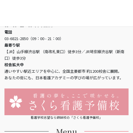
所在地
〒150-0002 東京都渋谷区渋谷3-5-16 渋谷三丁目スクエアビル2階
営業時間
09：00 - 21：00（年中無休）
電話
03-6821-2850（09：00 - 21：00）
最寄り駅
【JR】山手線渋谷駅 （南改札東口）徒歩3分／JR埼京線渋谷駅（新南
口）徒歩3分
校舎拡大中
通いやすい駅近エリアを中心に、全国主要都市 約1200校舎に展開。
あなたの街にも、日本看護アカデミーの学びの場が広がっています。
看護学校志望なら姉妹校の「さくら看護予備校」
Menu